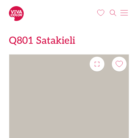
Liigu edasi põhisisu juurde
Q801 Satakieli