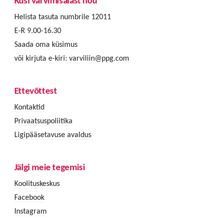
Küsi värvimisalast nõu
Helista tasuta numbrile 12011
E-R 9.00-16.30
Saada oma küsimus
või kirjuta e-kiri:
varviliin@ppg.com
Ettevõttest
Kontaktid
Privaatsuspoliitika
Ligipääsetavuse avaldus
Jälgi meie tegemisi
Koolituskeskus
Facebook
Instagram