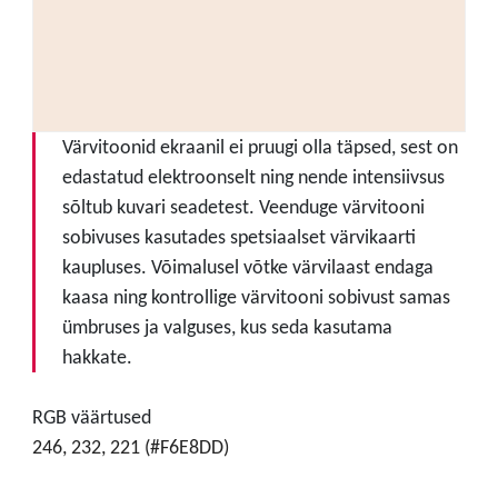
Värvitoonid ekraanil ei pruugi olla täpsed, sest on
edastatud elektroonselt ning nende intensiivsus
sõltub kuvari seadetest. Veenduge värvitooni
sobivuses kasutades spetsiaalset värvikaarti
kaupluses. Võimalusel võtke värvilaast endaga
kaasa ning kontrollige värvitooni sobivust samas
ümbruses ja valguses, kus seda kasutama
hakkate.
RGB väärtused
246, 232, 221 (#F6E8DD)