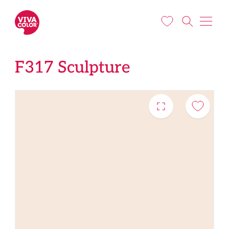
Liigu edasi põhisisu juurde
F317 Sculpture