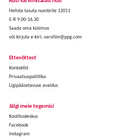
Küsi värvimisalast nõu
Helista tasuta numbrile 12011
E-R 9.00-16.30
Saada oma küsimus
või kirjuta e-kiri:
varviliin@ppg.com
Ettevõttest
Kontaktid
Privaatsuspoliitika
Ligipääsetavuse avaldus
Jälgi meie tegemisi
Koolituskeskus
Facebook
Instagram