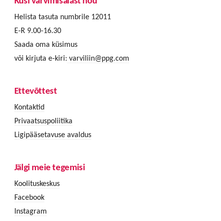
Küsi värvimisalast nõu
Helista tasuta numbrile 12011
E-R 9.00-16.30
Saada oma küsimus
või kirjuta e-kiri:
varviliin@ppg.com
Ettevõttest
Kontaktid
Privaatsuspoliitika
Ligipääsetavuse avaldus
Jälgi meie tegemisi
Koolituskeskus
Facebook
Instagram