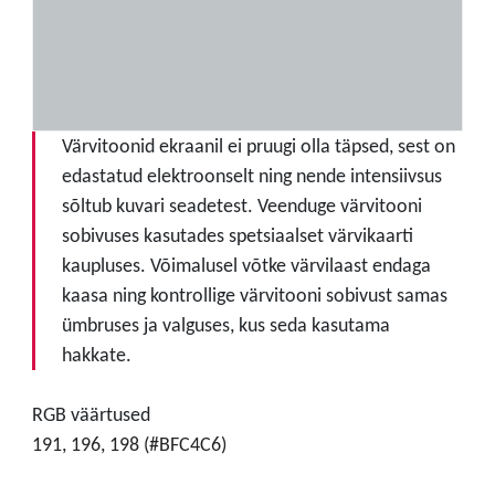
Värvitoonid ekraanil ei pruugi olla täpsed, sest on
edastatud elektroonselt ning nende intensiivsus
sõltub kuvari seadetest. Veenduge värvitooni
sobivuses kasutades spetsiaalset värvikaarti
kaupluses. Võimalusel võtke värvilaast endaga
kaasa ning kontrollige värvitooni sobivust samas
ümbruses ja valguses, kus seda kasutama
hakkate.
RGB väärtused
191, 196, 198 (#BFC4C6)