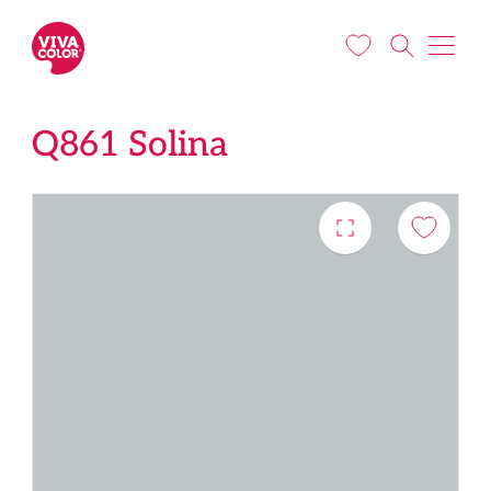
Liigu edasi põhisisu juurde
Q861 Solina