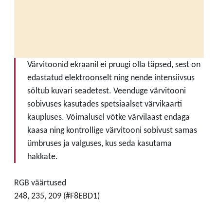
Värvitoonid ekraanil ei pruugi olla täpsed, sest on
edastatud elektroonselt ning nende intensiivsus
sõltub kuvari seadetest. Veenduge värvitooni
sobivuses kasutades spetsiaalset värvikaarti
kaupluses. Võimalusel võtke värvilaast endaga
kaasa ning kontrollige värvitooni sobivust samas
ümbruses ja valguses, kus seda kasutama
hakkate.
RGB väärtused
248, 235, 209 (#F8EBD1)