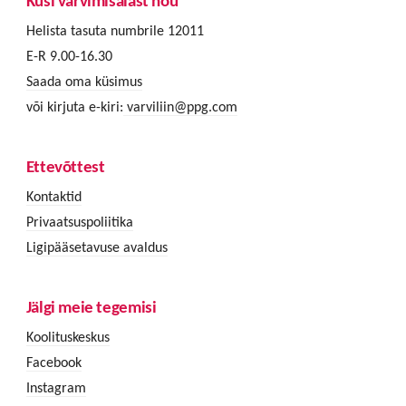
Küsi värvimisalast nõu
Helista tasuta numbrile 12011
E-R 9.00-16.30
Saada oma küsimus
või kirjuta e-kiri:
varviliin@ppg.com
Ettevõttest
Kontaktid
Privaatsuspoliitika
Ligipääsetavuse avaldus
Jälgi meie tegemisi
Koolituskeskus
Facebook
Instagram