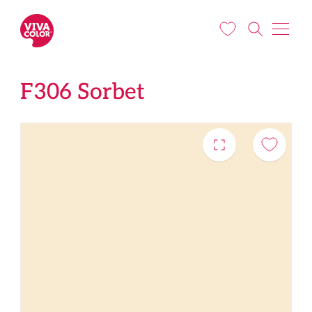
Liigu edasi põhisisu juurde
F306 Sorbet