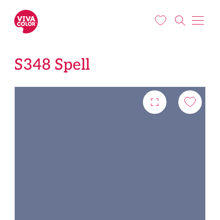
Liigu edasi põhisisu juurde
S348 Spell