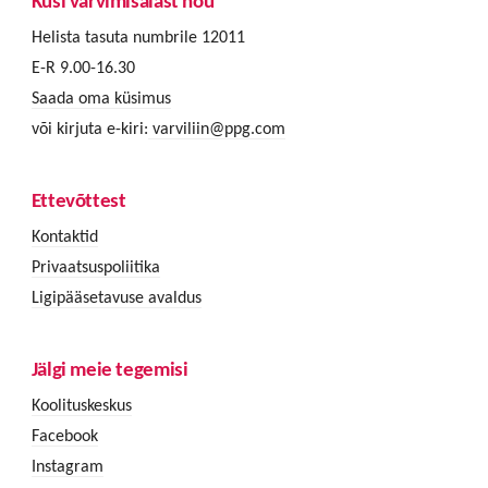
Küsi värvimisalast nõu
Helista tasuta numbrile 12011
E-R 9.00-16.30
Saada oma küsimus
või kirjuta e-kiri:
varviliin@ppg.com
Ettevõttest
Kontaktid
Privaatsuspoliitika
Ligipääsetavuse avaldus
Jälgi meie tegemisi
Koolituskeskus
Facebook
Instagram