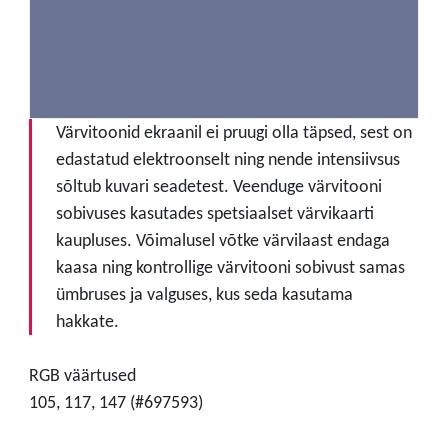
Värvitoonid ekraanil ei pruugi olla täpsed, sest on
edastatud elektroonselt ning nende intensiivsus
sõltub kuvari seadetest. Veenduge värvitooni
sobivuses kasutades spetsiaalset värvikaarti
kaupluses. Võimalusel võtke värvilaast endaga
kaasa ning kontrollige värvitooni sobivust samas
ümbruses ja valguses, kus seda kasutama
hakkate.
RGB väärtused
105, 117, 147 (#697593)