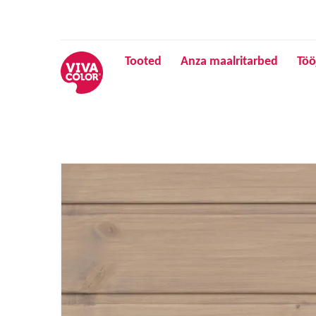
Tooted
Anza maalritarbed
Töö