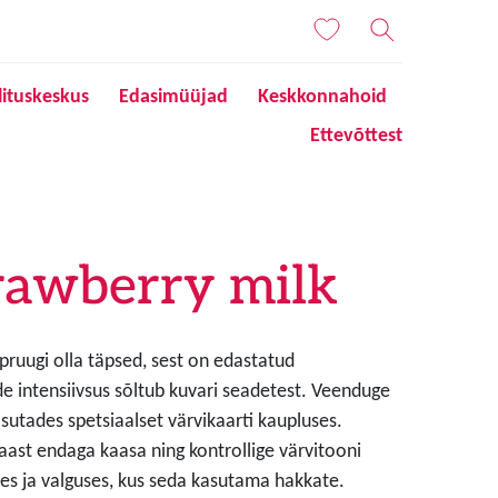
lituskeskus
Edasimüüjad
Keskkonnahoid
Ettevõttest
rawberry milk
 pruugi olla täpsed, sest on edastatud
de intensiivsus sõltub kuvari seadetest. Veenduge
sutades spetsiaalset värvikaarti kaupluses.
aast endaga kaasa ning kontrollige värvitooni
s ja valguses, kus seda kasutama hakkate.