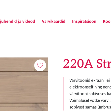
Liigu edasi põhisisu juurde
juhendid ja videod
Värvikaardid
Inspiratsioon
Koo
220A St
Värvitoonid ekraanil ei
elektroonselt ning nen
värvitooni sobivuses ka
Võimalusel võtke värvil
sobivust samas ümbruse