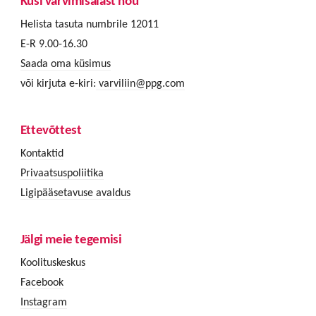
Küsi värvimisalast nõu
Helista tasuta numbrile 12011
E-R 9.00-16.30
Saada oma küsimus
või kirjuta e-kiri:
varviliin@ppg.com
Ettevõttest
Kontaktid
Privaatsuspoliitika
Ligipääsetavuse avaldus
Jälgi meie tegemisi
Koolituskeskus
Facebook
Instagram