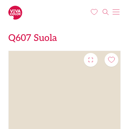
Liigu edasi põhisisu juurde
Q607 Suola