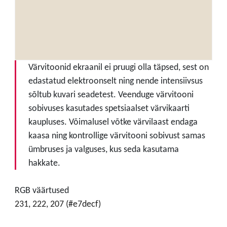
Värvitoonid ekraanil ei pruugi olla täpsed, sest on
edastatud elektroonselt ning nende intensiivsus
sõltub kuvari seadetest. Veenduge värvitooni
sobivuses kasutades spetsiaalset värvikaarti
kaupluses. Võimalusel võtke värvilaast endaga
kaasa ning kontrollige värvitooni sobivust samas
ümbruses ja valguses, kus seda kasutama
hakkate.
RGB väärtused
231, 222, 207 (#e7decf)