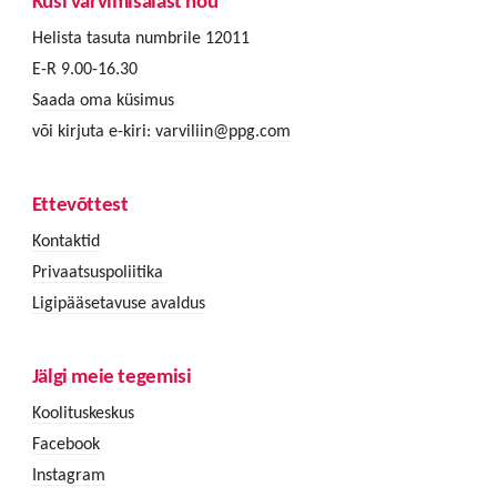
Küsi värvimisalast nõu
Helista tasuta numbrile 12011
E-R 9.00-16.30
Saada oma küsimus
või kirjuta e-kiri:
varviliin@ppg.com
Ettevõttest
Kontaktid
Privaatsuspoliitika
Ligipääsetavuse avaldus
Jälgi meie tegemisi
Koolituskeskus
Facebook
Instagram