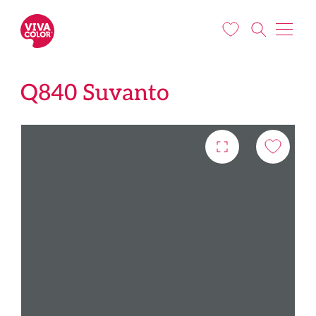
Liigu edasi põhisisu juurde
Q840 Suvanto