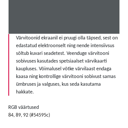
Värvitoonid ekraanil ei pruugi olla täpsed, sest on
edastatud elektroonselt ning nende intensiivsus
sõltub kuvari seadetest. Veenduge värvitooni
sobivuses kasutades spetsiaalset värvikaarti
kaupluses. Võimalusel võtke värvilaast endaga
kaasa ning kontrollige värvitooni sobivust samas
ümbruses ja valguses, kus seda kasutama
hakkate.
RGB väärtused
84, 89, 92 (#54595c)