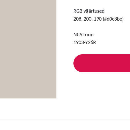
RGB väärtused
208, 200, 190 (#d0c8be)
NCS toon
1903-Y26R