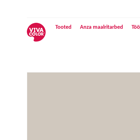
Tooted
Anza maalritarbed
Töö