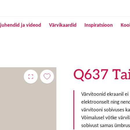
Liigu edasi põhisisu juurde
juhendid ja videod
Värvikaardid
Inspiratsioon
Koo
Q637 Ta
Värvitoonid ekraanil ei
elektroonselt ning nen
värvitooni sobivuses ka
Võimalusel võtke värvil
sobivust samas ümbruse