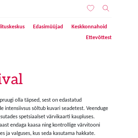
lituskeskus
Edasimüüjad
Keskkonnahoid
Ettevõttest
ival
 pruugi olla täpsed, sest on edastatud
de intensiivsus sõltub kuvari seadetest. Veenduge
sutades spetsiaalset värvikaarti kaupluses.
aast endaga kaasa ning kontrollige värvitooni
s ja valguses, kus seda kasutama hakkate.