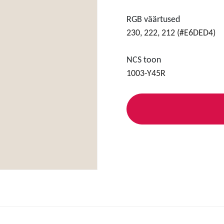
RGB väärtused
230, 222, 212 (#E6DED4)
NCS toon
1003-Y45R