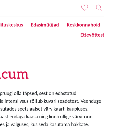
lituskeskus
Edasimüüjad
Keskkonnahoid
Ettevõttest
lcum
 pruugi olla täpsed, sest on edastatud
de intensiivsus sõltub kuvari seadetest. Veenduge
sutades spetsiaalset värvikaarti kaupluses.
aast endaga kaasa ning kontrollige värvitooni
s ja valguses, kus seda kasutama hakkate.