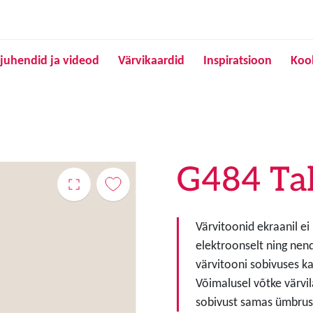
Liigu edasi põhisisu juurde
juhendid ja videod
Värvikaardid
Inspiratsioon
Koo
G484 Ta
Värvitoonid ekraanil ei
elektroonselt ning nen
värvitooni sobivuses ka
Võimalusel võtke värvil
sobivust samas ümbruse