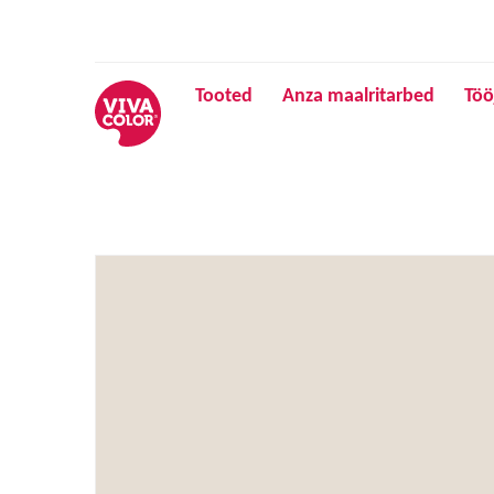
Tooted
Anza maalritarbed
Töö