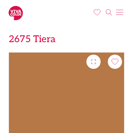
Liigu edasi põhisisu juurde
2675 Tiera