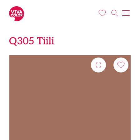
Liigu edasi põhisisu juurde
Q305 Tiili