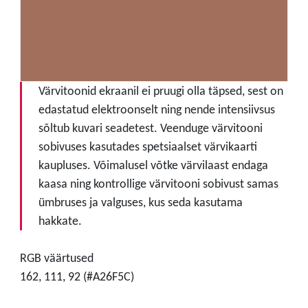
Värvitoonid ekraanil ei pruugi olla täpsed, sest on
edastatud elektroonselt ning nende intensiivsus
sõltub kuvari seadetest. Veenduge värvitooni
sobivuses kasutades spetsiaalset värvikaarti
kaupluses. Võimalusel võtke värvilaast endaga
kaasa ning kontrollige värvitooni sobivust samas
ümbruses ja valguses, kus seda kasutama
hakkate.
RGB väärtused
162, 111, 92 (#A26F5C)