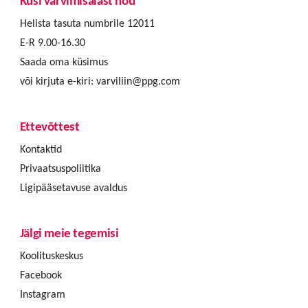
Küsi värvimisalast nõu
Helista tasuta numbrile 12011
E-R 9.00-16.30
Saada oma küsimus
või kirjuta e-kiri:
varviliin@ppg.com
Ettevõttest
Kontaktid
Privaatsuspoliitika
Ligipääsetavuse avaldus
Jälgi meie tegemisi
Koolituskeskus
Facebook
Instagram