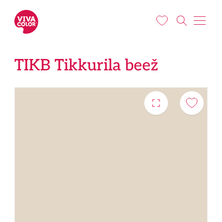
Liigu edasi põhisisu juurde
TIKB Tikkurila beež