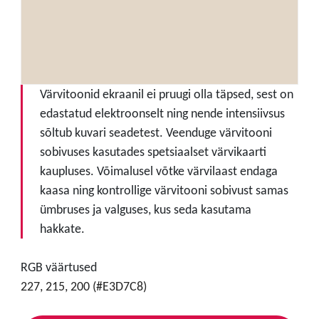
Värvitoonid ekraanil ei pruugi olla täpsed, sest on
edastatud elektroonselt ning nende intensiivsus
sõltub kuvari seadetest. Veenduge värvitooni
sobivuses kasutades spetsiaalset värvikaarti
kaupluses. Võimalusel võtke värvilaast endaga
kaasa ning kontrollige värvitooni sobivust samas
ümbruses ja valguses, kus seda kasutama
hakkate.
RGB väärtused
227, 215, 200 (#E3D7C8)