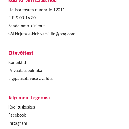
Küsi värvimisalast nõu
Helista tasuta numbrile 12011
E-R 9.00-16.30
Saada oma küsimus
või kirjuta e-kiri:
varviliin@ppg.com
Ettevõttest
Kontaktid
Privaatsuspoliitika
Ligipääsetavuse avaldus
Jälgi meie tegemisi
Koolituskeskus
Facebook
Instagram