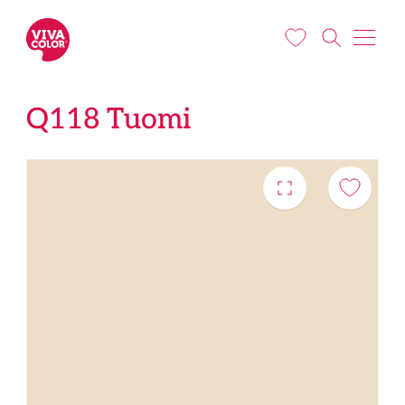
Liigu edasi põhisisu juurde
Q118 Tuomi