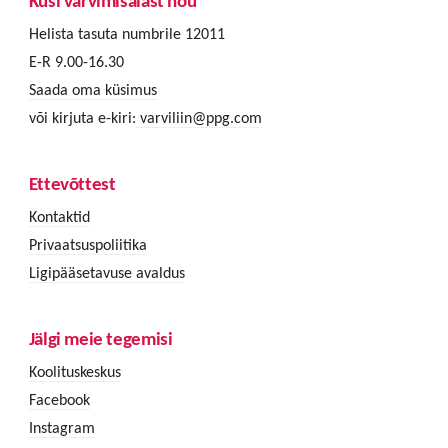
Küsi värvimisalast nõu
Helista tasuta numbrile 12011
E-R 9.00-16.30
Saada oma küsimus
või kirjuta e-kiri:
varviliin@ppg.com
Ettevõttest
Kontaktid
Privaatsuspoliitika
Ligipääsetavuse avaldus
Jälgi meie tegemisi
Koolituskeskus
Facebook
Instagram