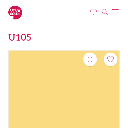
Liigu edasi põhisisu juurde
U105