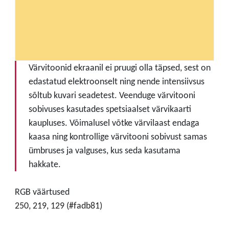
Värvitoonid ekraanil ei pruugi olla täpsed, sest on
edastatud elektroonselt ning nende intensiivsus
sõltub kuvari seadetest. Veenduge värvitooni
sobivuses kasutades spetsiaalset värvikaarti
kaupluses. Võimalusel võtke värvilaast endaga
kaasa ning kontrollige värvitooni sobivust samas
ümbruses ja valguses, kus seda kasutama
hakkate.
RGB väärtused
250, 219, 129 (#fadb81)