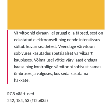
Värvitoonid ekraanil ei pruugi olla täpsed, sest on
edastatud elektroonselt ning nende intensiivsus
sõltub kuvari seadetest. Veenduge värvitooni
sobivuses kasutades spetsiaalset värvikaarti
kaupluses. Võimalusel võtke värvilaast endaga
kaasa ning kontrollige värvitooni sobivust samas
ümbruses ja valguses, kus seda kasutama
hakkate.
RGB väärtused
242, 184, 53 (#f2b835)