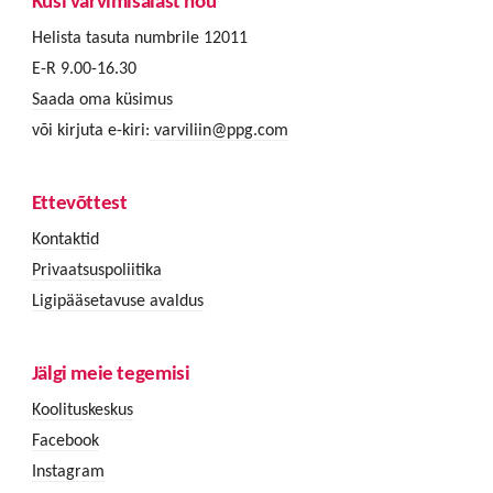
Küsi värvimisalast nõu
Helista tasuta numbrile 12011
E-R 9.00-16.30
Saada oma küsimus
või kirjuta e-kiri:
varviliin@ppg.com
Ettevõttest
Kontaktid
Privaatsuspoliitika
Ligipääsetavuse avaldus
Jälgi meie tegemisi
Koolituskeskus
Facebook
Instagram