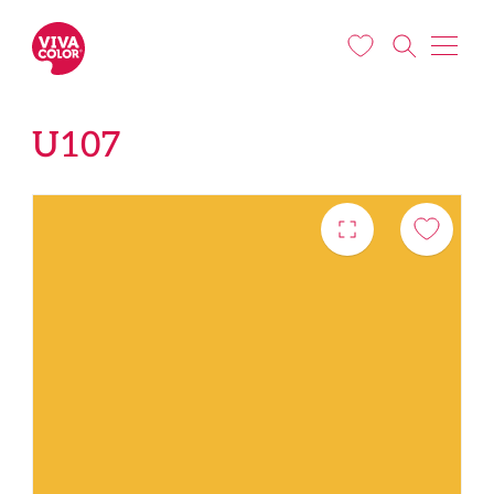
Liigu edasi põhisisu juurde
U107