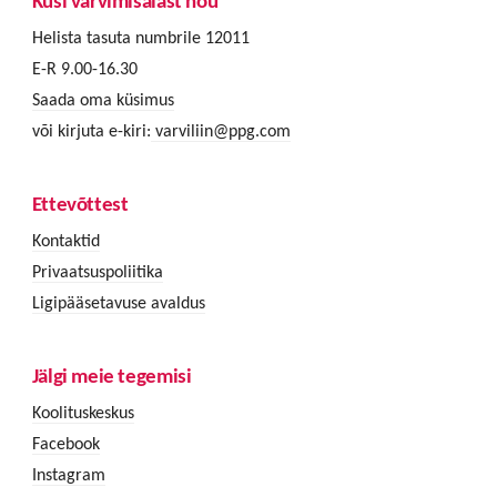
Küsi värvimisalast nõu
Helista tasuta numbrile 12011
E-R 9.00-16.30
Saada oma küsimus
või kirjuta e-kiri:
varviliin@ppg.com
Ettevõttest
Kontaktid
Privaatsuspoliitika
Ligipääsetavuse avaldus
Jälgi meie tegemisi
Koolituskeskus
Facebook
Instagram