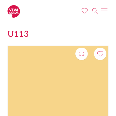
Liigu edasi põhisisu juurde
U113