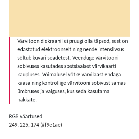
Värvitoonid ekraanil ei pruugi olla täpsed, sest on
edastatud elektroonselt ning nende intensiivsus
sõltub kuvari seadetest. Veenduge värvitooni
sobivuses kasutades spetsiaalset värvikaarti
kaupluses. Võimalusel võtke värvilaast endaga
kaasa ning kontrollige värvitooni sobivust samas
ümbruses ja valguses, kus seda kasutama
hakkate.
RGB väärtused
249, 225, 174 (#f9e1ae)