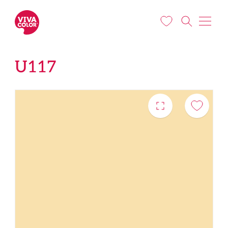
Liigu edasi põhisisu juurde
U117