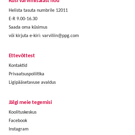
Küsi värvimisalast nõu
Helista tasuta numbrile 12011
E-R 9.00-16.30
Saada oma küsimus
või kirjuta e-kiri:
varviliin@ppg.com
Ettevõttest
Kontaktid
Privaatsuspoliitika
Ligipääsetavuse avaldus
Jälgi meie tegemisi
Koolituskeskus
Facebook
Instagram