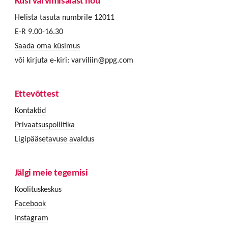
Küsi värvimisalast nõu
Helista tasuta numbrile 12011
E-R 9.00-16.30
Saada oma küsimus
või kirjuta e-kiri:
varviliin@ppg.com
Ettevõttest
Kontaktid
Privaatsuspoliitika
Ligipääsetavuse avaldus
Jälgi meie tegemisi
Koolituskeskus
Facebook
Instagram