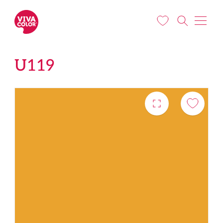
Liigu edasi põhisisu juurde
U119