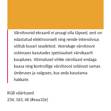
Värvitoonid ekraanil ei pruugi olla täpsed, sest on
edastatud elektroonselt ning nende intensiivsus
sõltub kuvari seadetest. Veenduge värvitooni
sobivuses kasutades spetsiaalset värvikaarti
kaupluses. Võimalusel võtke värvilaast endaga
kaasa ning kontrollige värvitooni sobivust samas
ümbruses ja valguses, kus seda kasutama
hakkate.
RGB väärtused
234, 163, 46 (#eaa32e)