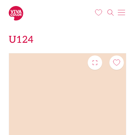
Liigu edasi põhisisu juurde
U124