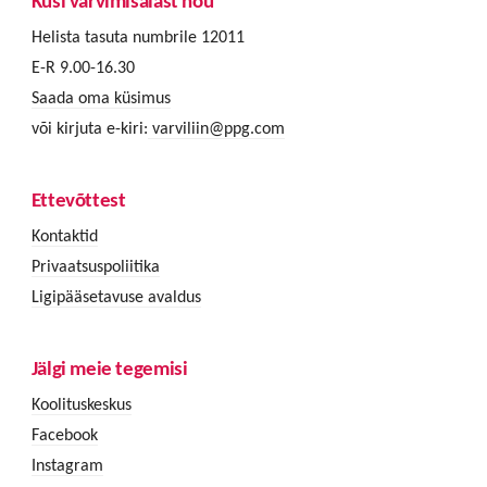
Küsi värvimisalast nõu
Helista tasuta numbrile 12011
E-R 9.00-16.30
Saada oma küsimus
või kirjuta e-kiri:
varviliin@ppg.com
Ettevõttest
Kontaktid
Privaatsuspoliitika
Ligipääsetavuse avaldus
Jälgi meie tegemisi
Koolituskeskus
Facebook
Instagram