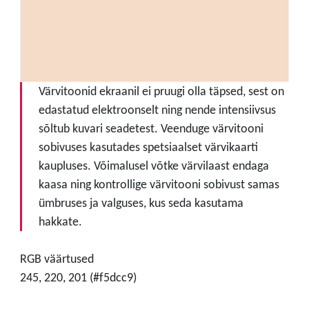
Värvitoonid ekraanil ei pruugi olla täpsed, sest on
edastatud elektroonselt ning nende intensiivsus
sõltub kuvari seadetest. Veenduge värvitooni
sobivuses kasutades spetsiaalset värvikaarti
kaupluses. Võimalusel võtke värvilaast endaga
kaasa ning kontrollige värvitooni sobivust samas
ümbruses ja valguses, kus seda kasutama
hakkate.
RGB väärtused
245, 220, 201 (#f5dcc9)