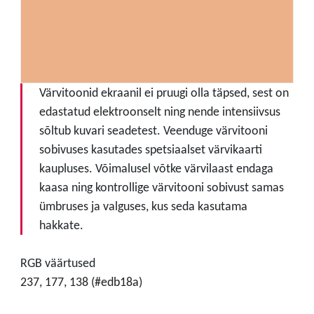
Värvitoonid ekraanil ei pruugi olla täpsed, sest on
edastatud elektroonselt ning nende intensiivsus
sõltub kuvari seadetest. Veenduge värvitooni
sobivuses kasutades spetsiaalset värvikaarti
kaupluses. Võimalusel võtke värvilaast endaga
kaasa ning kontrollige värvitooni sobivust samas
ümbruses ja valguses, kus seda kasutama
hakkate.
RGB väärtused
237, 177, 138 (#edb18a)