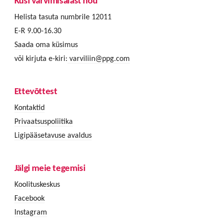
Küsi värvimisalast nõu
Helista tasuta numbrile 12011
E-R 9.00-16.30
Saada oma küsimus
või kirjuta e-kiri:
varviliin@ppg.com
Ettevõttest
Kontaktid
Privaatsuspoliitika
Ligipääsetavuse avaldus
Jälgi meie tegemisi
Koolituskeskus
Facebook
Instagram