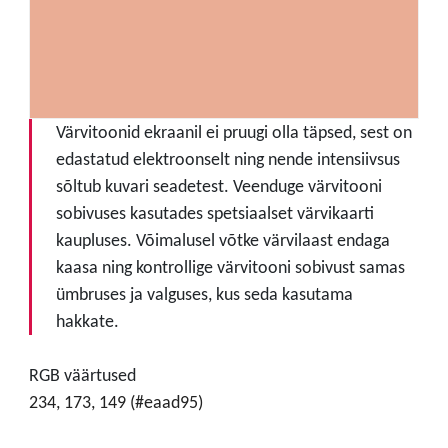
Värvitoonid ekraanil ei pruugi olla täpsed, sest on
edastatud elektroonselt ning nende intensiivsus
sõltub kuvari seadetest. Veenduge värvitooni
sobivuses kasutades spetsiaalset värvikaarti
kaupluses. Võimalusel võtke värvilaast endaga
kaasa ning kontrollige värvitooni sobivust samas
ümbruses ja valguses, kus seda kasutama
hakkate.
RGB väärtused
234, 173, 149 (#eaad95)