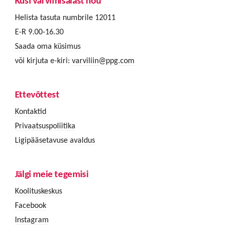
Küsi värvimisalast nõu
Helista tasuta numbrile 12011
E-R 9.00-16.30
Saada oma küsimus
või kirjuta e-kiri:
varviliin@ppg.com
Ettevõttest
Kontaktid
Privaatsuspoliitika
Ligipääsetavuse avaldus
Jälgi meie tegemisi
Koolituskeskus
Facebook
Instagram