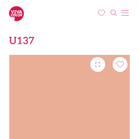
Liigu edasi põhisisu juurde
U137