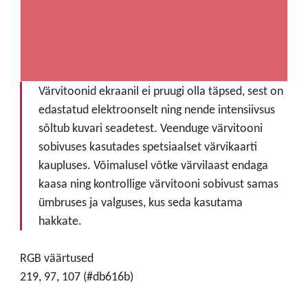
Värvitoonid ekraanil ei pruugi olla täpsed, sest on
edastatud elektroonselt ning nende intensiivsus
sõltub kuvari seadetest. Veenduge värvitooni
sobivuses kasutades spetsiaalset värvikaarti
kaupluses. Võimalusel võtke värvilaast endaga
kaasa ning kontrollige värvitooni sobivust samas
ümbruses ja valguses, kus seda kasutama
hakkate.
RGB väärtused
219, 97, 107 (#db616b)