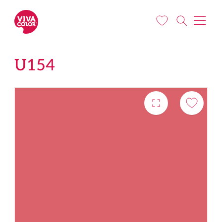
Liigu edasi põhisisu juurde
U154