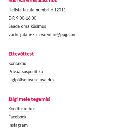
Küsi värvimisalast nõu
Helista tasuta numbrile 12011
E-R 9.00-16.30
Saada oma küsimus
või kirjuta e-kiri:
varviliin@ppg.com
Ettevõttest
Kontaktid
Privaatsuspoliitika
Ligipääsetavuse avaldus
Jälgi meie tegemisi
Koolituskeskus
Facebook
Instagram