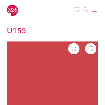
Liigu edasi põhisisu juurde
U155