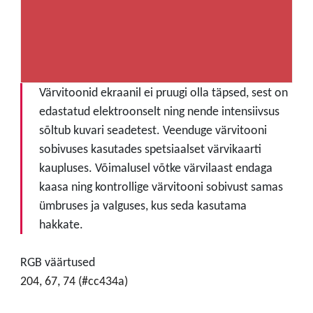
Värvitoonid ekraanil ei pruugi olla täpsed, sest on
edastatud elektroonselt ning nende intensiivsus
sõltub kuvari seadetest. Veenduge värvitooni
sobivuses kasutades spetsiaalset värvikaarti
kaupluses. Võimalusel võtke värvilaast endaga
kaasa ning kontrollige värvitooni sobivust samas
ümbruses ja valguses, kus seda kasutama
hakkate.
RGB väärtused
204, 67, 74 (#cc434a)