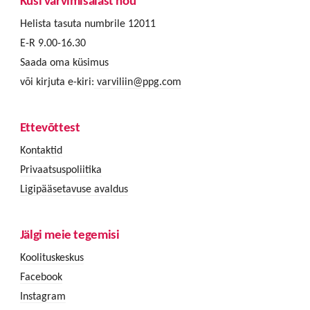
Küsi värvimisalast nõu
Helista tasuta numbrile 12011
E-R 9.00-16.30
Saada oma küsimus
või kirjuta e-kiri:
varviliin@ppg.com
Ettevõttest
Kontaktid
Privaatsuspoliitika
Ligipääsetavuse avaldus
Jälgi meie tegemisi
Koolituskeskus
Facebook
Instagram