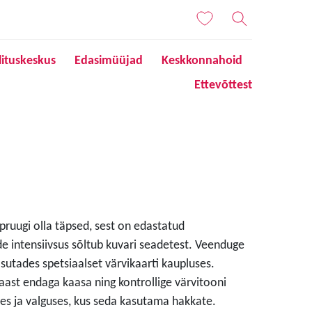
lituskeskus
Edasimüüjad
Keskkonnahoid
Ettevõttest
 pruugi olla täpsed, sest on edastatud
de intensiivsus sõltub kuvari seadetest. Veenduge
sutades spetsiaalset värvikaarti kaupluses.
aast endaga kaasa ning kontrollige värvitooni
s ja valguses, kus seda kasutama hakkate.