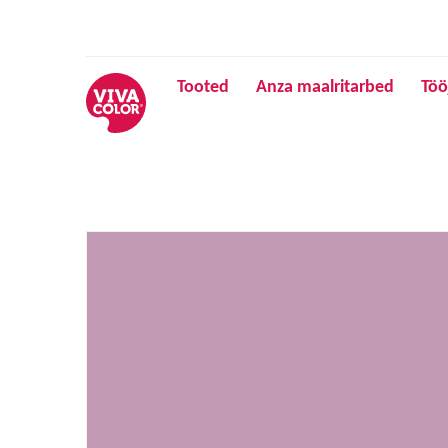
Tooted
Anza maalritarbed
Töö