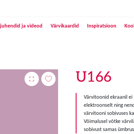
Liigu edasi põhisisu juurde
juhendid ja videod
Värvikaardid
Inspiratsioon
Koo
U166
Värvitoonid ekraanil ei
elektroonselt ning nen
värvitooni sobivuses ka
Võimalusel võtke värvil
sobivust samas ümbruse