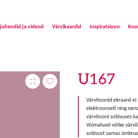
Liigu edasi põhisisu juurde
juhendid ja videod
Värvikaardid
Inspiratsioon
Koo
U167
Värvitoonid ekraanil ei
elektroonselt ning nen
värvitooni sobivuses ka
Võimalusel võtke värvil
sobivust samas ümbruse