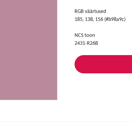
RGB väärtused
185, 138, 156 (#b98a9c)
NCS toon
2431-R26B