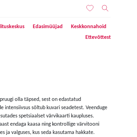
lituskeskus
Edasimüüjad
Keskkonnahoid
Ettevõttest
 pruugi olla täpsed, sest on edastatud
de intensiivsus sõltub kuvari seadetest. Veenduge
sutades spetsiaalset värvikaarti kaupluses.
aast endaga kaasa ning kontrollige värvitooni
s ja valguses, kus seda kasutama hakkate.