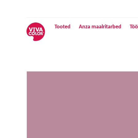
Tooted
Anza maalritarbed
Töö