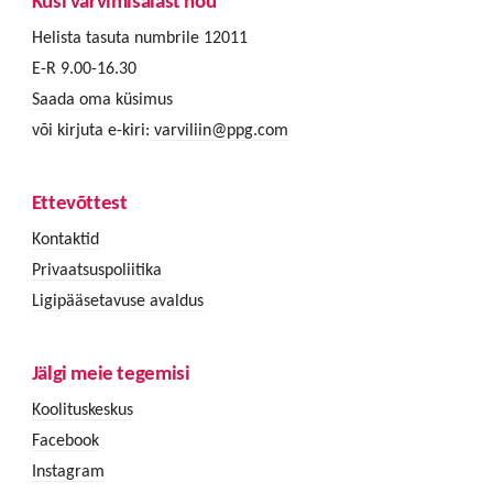
Küsi värvimisalast nõu
Helista tasuta numbrile 12011
E-R 9.00-16.30
Saada oma küsimus
või kirjuta e-kiri:
varviliin@ppg.com
Ettevõttest
Kontaktid
Privaatsuspoliitika
Ligipääsetavuse avaldus
Jälgi meie tegemisi
Koolituskeskus
Facebook
Instagram