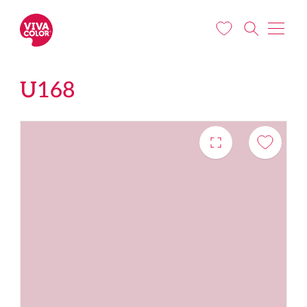
Liigu edasi põhisisu juurde
U168