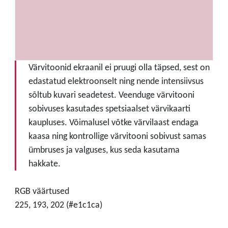
Värvitoonid ekraanil ei pruugi olla täpsed, sest on
edastatud elektroonselt ning nende intensiivsus
sõltub kuvari seadetest. Veenduge värvitooni
sobivuses kasutades spetsiaalset värvikaarti
kaupluses. Võimalusel võtke värvilaast endaga
kaasa ning kontrollige värvitooni sobivust samas
ümbruses ja valguses, kus seda kasutama
hakkate.
RGB väärtused
225, 193, 202 (#e1c1ca)