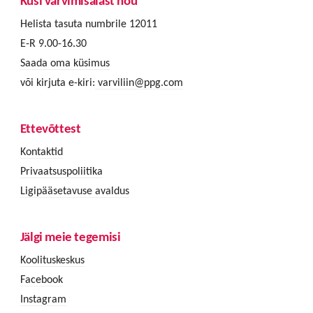
Küsi värvimisalast nõu
Helista tasuta numbrile 12011
E-R 9.00-16.30
Saada oma küsimus
või kirjuta e-kiri:
varviliin@ppg.com
Ettevõttest
Kontaktid
Privaatsuspoliitika
Ligipääsetavuse avaldus
Jälgi meie tegemisi
Koolituskeskus
Facebook
Instagram