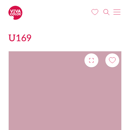
Liigu edasi põhisisu juurde
U169