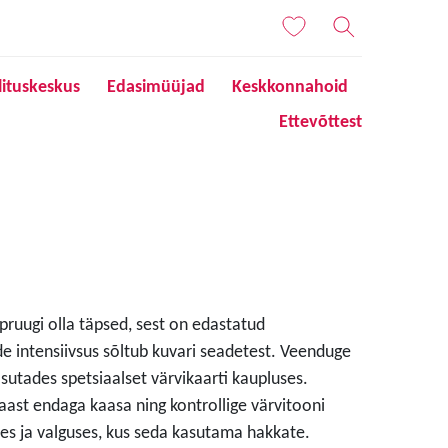
lituskeskus
Edasimüüjad
Keskkonnahoid
Ettevõttest
 pruugi olla täpsed, sest on edastatud
de intensiivsus sõltub kuvari seadetest. Veenduge
sutades spetsiaalset värvikaarti kaupluses.
aast endaga kaasa ning kontrollige värvitooni
s ja valguses, kus seda kasutama hakkate.