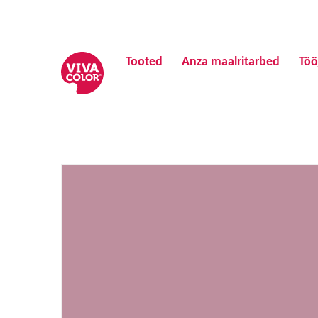
Tooted
Anza maalritarbed
Töö