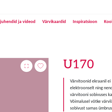
Liigu edasi põhisisu juurde
juhendid ja videod
Värvikaardid
Inspiratsioon
Koo
U170
Värvitoonid ekraanil ei
elektroonselt ning nen
värvitooni sobivuses ka
Võimalusel võtke värvil
sobivust samas ümbruse