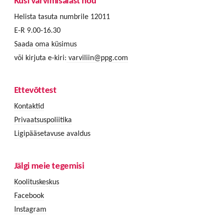
Küsi värvimisalast nõu
Helista tasuta numbrile 12011
E-R 9.00-16.30
Saada oma küsimus
või kirjuta e-kiri:
varviliin@ppg.com
Ettevõttest
Kontaktid
Privaatsuspoliitika
Ligipääsetavuse avaldus
Jälgi meie tegemisi
Koolituskeskus
Facebook
Instagram