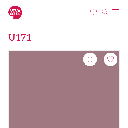
Liigu edasi põhisisu juurde
U171