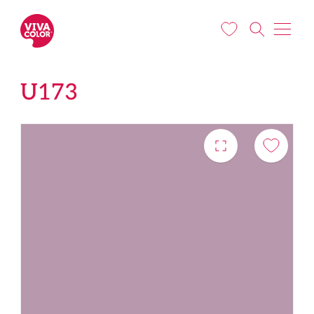
Liigu edasi põhisisu juurde
U173