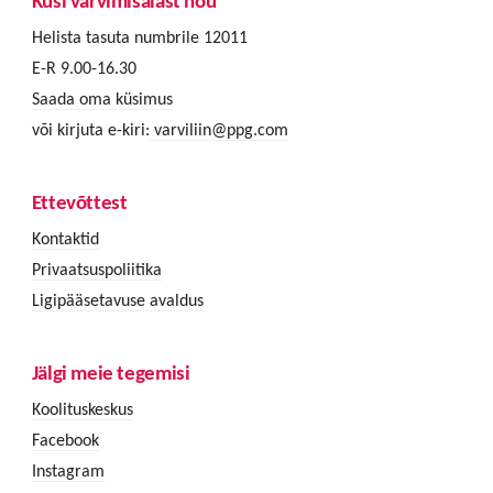
Küsi värvimisalast nõu
Helista tasuta numbrile 12011
E-R 9.00-16.30
Saada oma küsimus
või kirjuta e-kiri:
varviliin@ppg.com
Ettevõttest
Kontaktid
Privaatsuspoliitika
Ligipääsetavuse avaldus
Jälgi meie tegemisi
Koolituskeskus
Facebook
Instagram