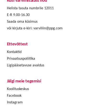
Küsi värvimisalast nõu
Helista tasuta numbrile 12011
E-R 9.00-16.30
Saada oma küsimus
või kirjuta e-kiri:
varviliin@ppg.com
Ettevõttest
Kontaktid
Privaatsuspoliitika
Ligipääsetavuse avaldus
Jälgi meie tegemisi
Koolituskeskus
Facebook
Instagram