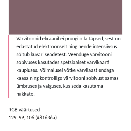
Värvitoonid ekraanil ei pruugi olla täpsed, sest on
edastatud elektroonselt ning nende intensiivsus
sõltub kuvari seadetest. Veenduge värvitooni
sobivuses kasutades spetsiaalset värvikaarti
kaupluses. Võimalusel võtke värvilaast endaga
kaasa ning kontrollige värvitooni sobivust samas
ümbruses ja valguses, kus seda kasutama
hakkate.
RGB väärtused
129, 99, 106 (#81636a)