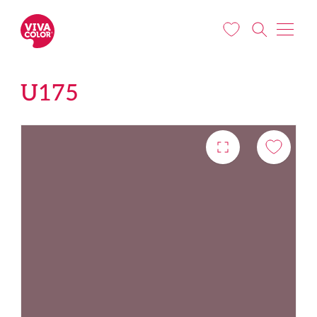
Liigu edasi põhisisu juurde
U175