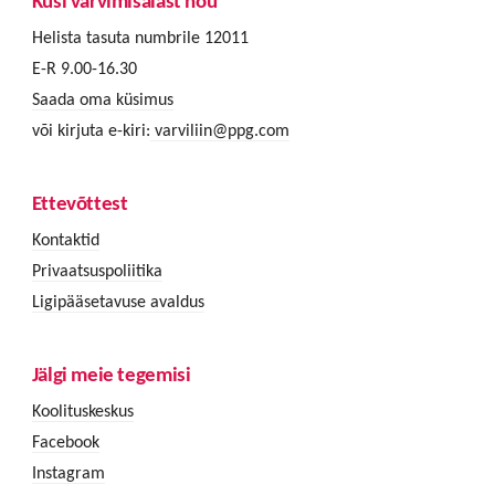
Küsi värvimisalast nõu
Helista tasuta numbrile 12011
E-R 9.00-16.30
Saada oma küsimus
või kirjuta e-kiri:
varviliin@ppg.com
Ettevõttest
Kontaktid
Privaatsuspoliitika
Ligipääsetavuse avaldus
Jälgi meie tegemisi
Koolituskeskus
Facebook
Instagram