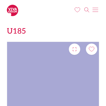
Liigu edasi põhisisu juurde
U185