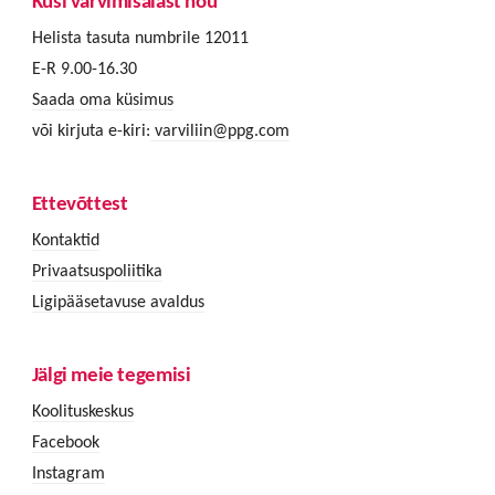
Küsi värvimisalast nõu
Helista tasuta numbrile 12011
E-R 9.00-16.30
Saada oma küsimus
või kirjuta e-kiri:
varviliin@ppg.com
Ettevõttest
Kontaktid
Privaatsuspoliitika
Ligipääsetavuse avaldus
Jälgi meie tegemisi
Koolituskeskus
Facebook
Instagram