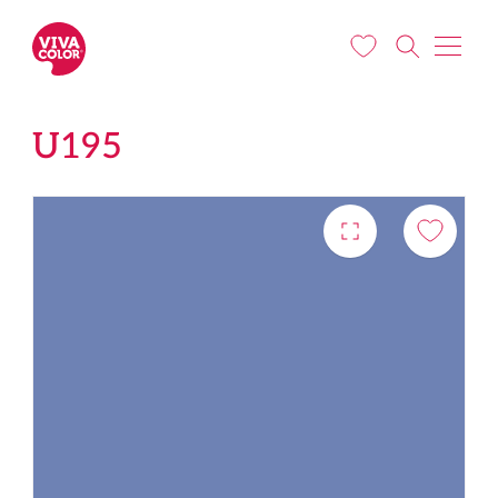
Liigu edasi põhisisu juurde
U195