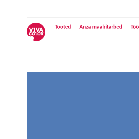
Tooted
Anza maalritarbed
Töö