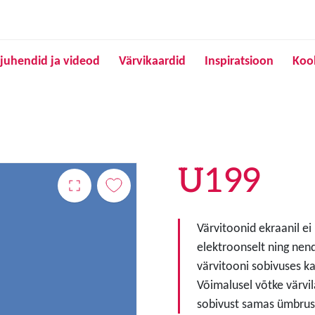
Liigu edasi põhisisu juurde
juhendid ja videod
Värvikaardid
Inspiratsioon
Koo
U199
Värvitoonid ekraanil ei
elektroonselt ning nen
värvitooni sobivuses ka
Võimalusel võtke värvil
sobivust samas ümbruse