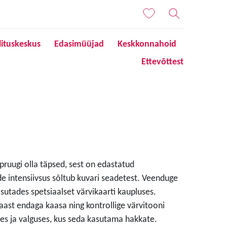
lituskeskus
Edasimüüjad
Keskkonnahoid
Ettevõttest
 pruugi olla täpsed, sest on edastatud
de intensiivsus sõltub kuvari seadetest. Veenduge
sutades spetsiaalset värvikaarti kaupluses.
aast endaga kaasa ning kontrollige värvitooni
s ja valguses, kus seda kasutama hakkate.