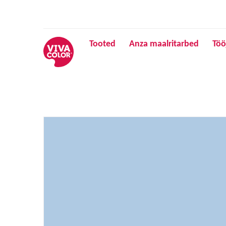
Tooted
Anza maalritarbed
Töö