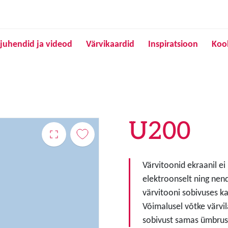
Liigu edasi põhisisu juurde
juhendid ja videod
Värvikaardid
Inspiratsioon
Koo
U200
Värvitoonid ekraanil ei
elektroonselt ning nen
värvitooni sobivuses ka
Võimalusel võtke värvil
sobivust samas ümbruse