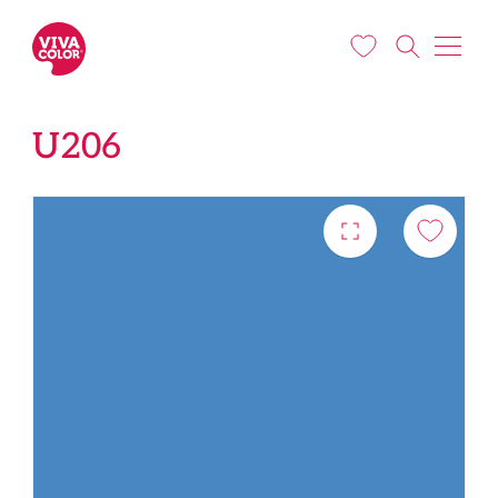
Liigu edasi põhisisu juurde
U206