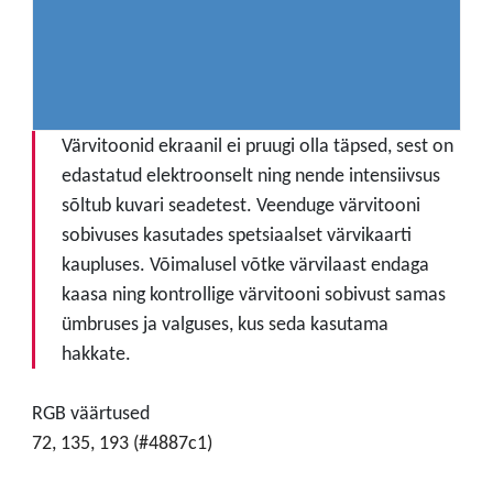
Värvitoonid ekraanil ei pruugi olla täpsed, sest on
edastatud elektroonselt ning nende intensiivsus
sõltub kuvari seadetest. Veenduge värvitooni
sobivuses kasutades spetsiaalset värvikaarti
kaupluses. Võimalusel võtke värvilaast endaga
kaasa ning kontrollige värvitooni sobivust samas
ümbruses ja valguses, kus seda kasutama
hakkate.
RGB väärtused
72, 135, 193 (#4887c1)