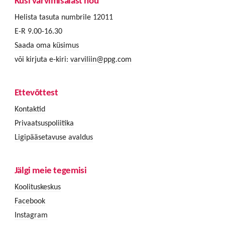
Küsi värvimisalast nõu
Helista tasuta numbrile 12011
E-R 9.00-16.30
Saada oma küsimus
või kirjuta e-kiri:
varviliin@ppg.com
Ettevõttest
Kontaktid
Privaatsuspoliitika
Ligipääsetavuse avaldus
Jälgi meie tegemisi
Koolituskeskus
Facebook
Instagram