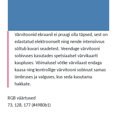
Värvitoonid ekraanil ei pruugi olla täpsed, sest on
edastatud elektroonselt ning nende intensiivsus
sõltub kuvari seadetest. Veenduge värvitooni
sobivuses kasutades spetsiaalset värvikaarti
kaupluses. Võimalusel võtke värvilaast endaga
kaasa ning kontrollige värvitooni sobivust samas
ümbruses ja valguses, kus seda kasutama
hakkate.
RGB väärtused
73, 128, 177 (#4980b1)