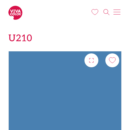
Liigu edasi põhisisu juurde
U210