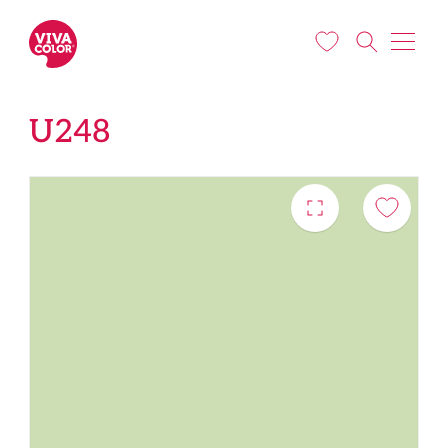
Liigu edasi põhisisu juurde
U248