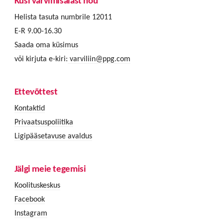
Küsi värvimisalast nõu
Helista tasuta numbrile 12011
E-R 9.00-16.30
Saada oma küsimus
või kirjuta e-kiri:
varviliin@ppg.com
Ettevõttest
Kontaktid
Privaatsuspoliitika
Ligipääsetavuse avaldus
Jälgi meie tegemisi
Koolituskeskus
Facebook
Instagram