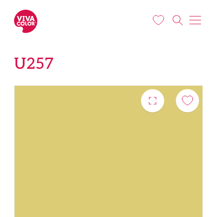
Liigu edasi põhisisu juurde
U257