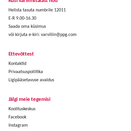
Küsi värvimisalast nõu
Helista tasuta numbrile 12011
E-R 9.00-16.30
Saada oma küsimus
või kirjuta e-kiri:
varviliin@ppg.com
Ettevõttest
Kontaktid
Privaatsuspoliitika
Ligipääsetavuse avaldus
Jälgi meie tegemisi
Koolituskeskus
Facebook
Instagram