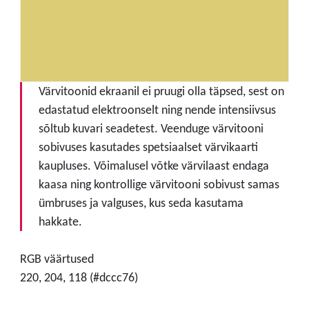
Värvitoonid ekraanil ei pruugi olla täpsed, sest on
edastatud elektroonselt ning nende intensiivsus
sõltub kuvari seadetest. Veenduge värvitooni
sobivuses kasutades spetsiaalset värvikaarti
kaupluses. Võimalusel võtke värvilaast endaga
kaasa ning kontrollige värvitooni sobivust samas
ümbruses ja valguses, kus seda kasutama
hakkate.
RGB väärtused
220, 204, 118 (#dccc76)