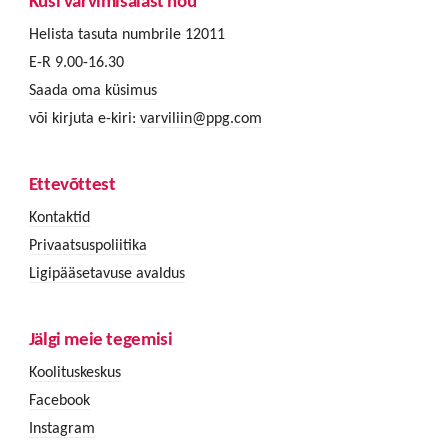
Küsi värvimisalast nõu
Helista tasuta numbrile 12011
E-R 9.00-16.30
Saada oma küsimus
või kirjuta e-kiri:
varviliin@ppg.com
Ettevõttest
Kontaktid
Privaatsuspoliitika
Ligipääsetavuse avaldus
Jälgi meie tegemisi
Koolituskeskus
Facebook
Instagram