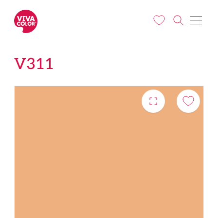
Liigu edasi põhisisu juurde
V311