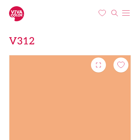
Liigu edasi põhisisu juurde
V312