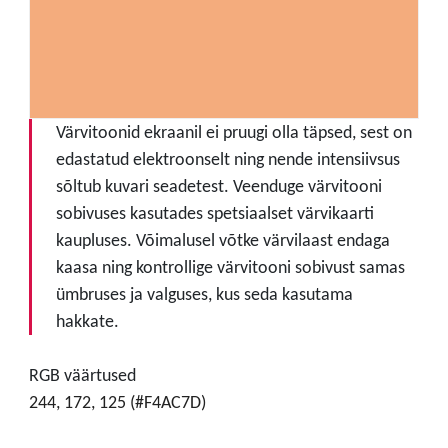
Värvitoonid ekraanil ei pruugi olla täpsed, sest on
edastatud elektroonselt ning nende intensiivsus
sõltub kuvari seadetest. Veenduge värvitooni
sobivuses kasutades spetsiaalset värvikaarti
kaupluses. Võimalusel võtke värvilaast endaga
kaasa ning kontrollige värvitooni sobivust samas
ümbruses ja valguses, kus seda kasutama
hakkate.
RGB väärtused
244, 172, 125 (#F4AC7D)