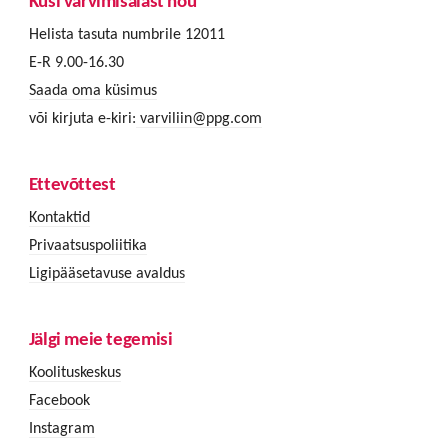
Küsi värvimisalast nõu
Helista tasuta numbrile 12011
E-R 9.00-16.30
Saada oma küsimus
või kirjuta e-kiri:
varviliin@ppg.com
Ettevõttest
Kontaktid
Privaatsuspoliitika
Ligipääsetavuse avaldus
Jälgi meie tegemisi
Koolituskeskus
Facebook
Instagram