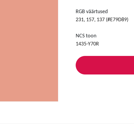
RGB väärtused
231, 157, 137 (#E79D89)
NCS toon
1435-Y70R