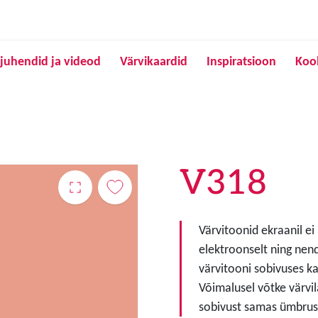
Liigu edasi põhisisu juurde
juhendid ja videod
Värvikaardid
Inspiratsioon
Koo
V318
Värvitoonid ekraanil ei
elektroonselt ning nen
värvitooni sobivuses ka
Võimalusel võtke värvil
sobivust samas ümbruse