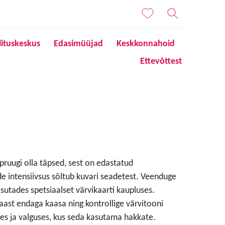
lituskeskus
Edasimüüjad
Keskkonnahoid
Ettevõttest
 pruugi olla täpsed, sest on edastatud
de intensiivsus sõltub kuvari seadetest. Veenduge
sutades spetsiaalset värvikaarti kaupluses.
aast endaga kaasa ning kontrollige värvitooni
s ja valguses, kus seda kasutama hakkate.