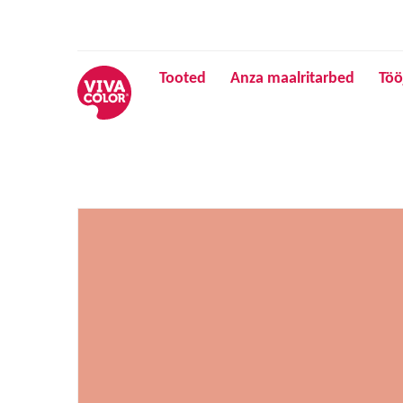
Tooted
Anza maalritarbed
Töö