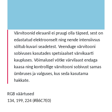
Värvitoonid ekraanil ei pruugi olla täpsed, sest on
edastatud elektroonselt ning nende intensiivsus
sõltub kuvari seadetest. Veenduge värvitooni
sobivuses kasutades spetsiaalset värvikaarti
kaupluses. Võimalusel võtke värvilaast endaga
kaasa ning kontrollige värvitooni sobivust samas
ümbruses ja valguses, kus seda kasutama
hakkate.
RGB väärtused
134, 199, 224 (#86C7E0)