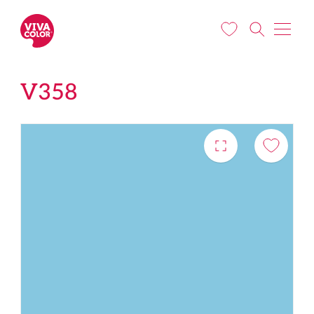
Liigu edasi põhisisu juurde
V358