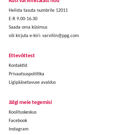
Küsi värvimisalast nõu
Helista tasuta numbrile 12011
E-R 9.00-16.30
Saada oma küsimus
või kirjuta e-kiri:
varviliin@ppg.com
Ettevõttest
Kontaktid
Privaatsuspoliitika
Ligipääsetavuse avaldus
Jälgi meie tegemisi
Koolituskeskus
Facebook
Instagram