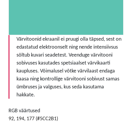
Värvitoonid ekraanil ei pruugi olla täpsed, sest on
edastatud elektroonselt ning nende intensiivsus
sõltub kuvari seadetest. Veenduge värvitooni
sobivuses kasutades spetsiaalset värvikaarti
kaupluses. Võimalusel võtke värvilaast endaga
kaasa ning kontrollige värvitooni sobivust samas
ümbruses ja valguses, kus seda kasutama
hakkate.
RGB väärtused
92, 194, 177 (#5CC2B1)