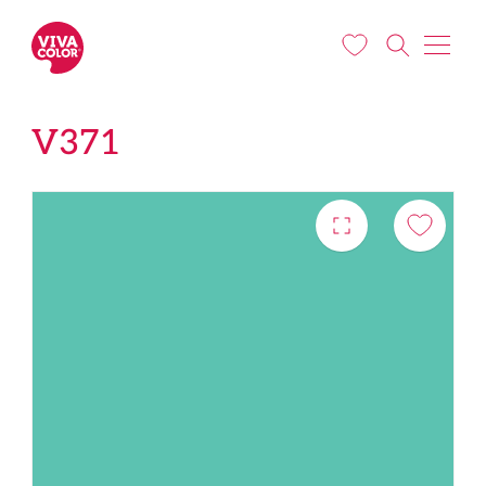
Liigu edasi põhisisu juurde
V371