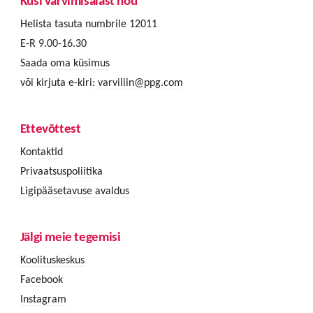
Küsi värvimisalast nõu
Helista tasuta numbrile 12011
E-R 9.00-16.30
Saada oma küsimus
või kirjuta e-kiri:
varviliin@ppg.com
Ettevõttest
Kontaktid
Privaatsuspoliitika
Ligipääsetavuse avaldus
Jälgi meie tegemisi
Koolituskeskus
Facebook
Instagram