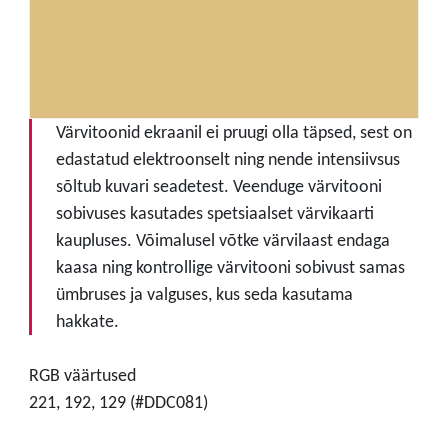
Värvitoonid ekraanil ei pruugi olla täpsed, sest on
edastatud elektroonselt ning nende intensiivsus
sõltub kuvari seadetest. Veenduge värvitooni
sobivuses kasutades spetsiaalset värvikaarti
kaupluses. Võimalusel võtke värvilaast endaga
kaasa ning kontrollige värvitooni sobivust samas
ümbruses ja valguses, kus seda kasutama
hakkate.
RGB väärtused
221, 192, 129 (#DDC081)