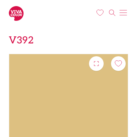
Liigu edasi põhisisu juurde
V392