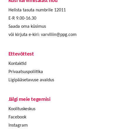
Küsi värvimisalast nõu
Helista tasuta numbrile 12011
E-R 9.00-16.30
Saada oma küsimus
või kirjuta e-kiri:
varviliin@ppg.com
Ettevõttest
Kontaktid
Privaatsuspoliitika
Ligipääsetavuse avaldus
Jälgi meie tegemisi
Koolituskeskus
Facebook
Instagram