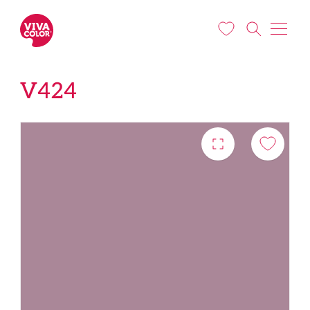
Liigu edasi põhisisu juurde
V424