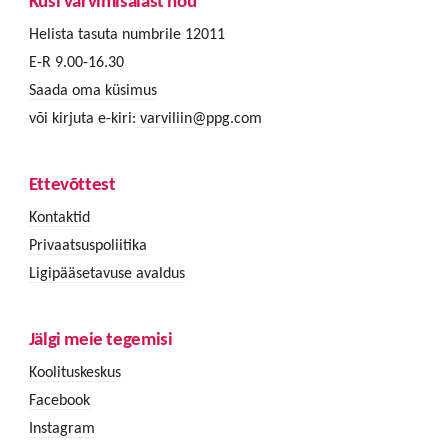
Küsi värvimisalast nõu
Helista tasuta numbrile 12011
E-R 9.00-16.30
Saada oma küsimus
või kirjuta e-kiri:
varviliin@ppg.com
Ettevõttest
Kontaktid
Privaatsuspoliitika
Ligipääsetavuse avaldus
Jälgi meie tegemisi
Koolituskeskus
Facebook
Instagram