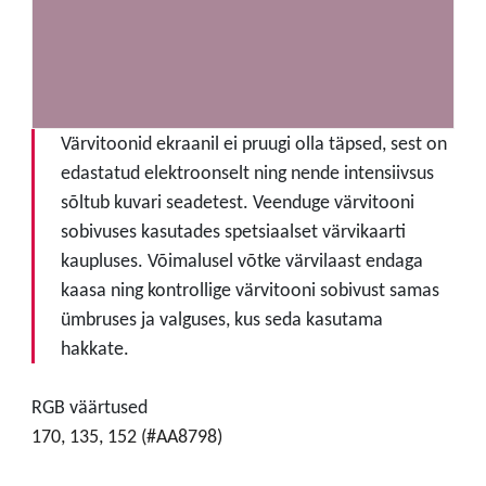
Värvitoonid ekraanil ei pruugi olla täpsed, sest on
edastatud elektroonselt ning nende intensiivsus
sõltub kuvari seadetest. Veenduge värvitooni
sobivuses kasutades spetsiaalset värvikaarti
kaupluses. Võimalusel võtke värvilaast endaga
kaasa ning kontrollige värvitooni sobivust samas
ümbruses ja valguses, kus seda kasutama
hakkate.
RGB väärtused
170, 135, 152 (#AA8798)