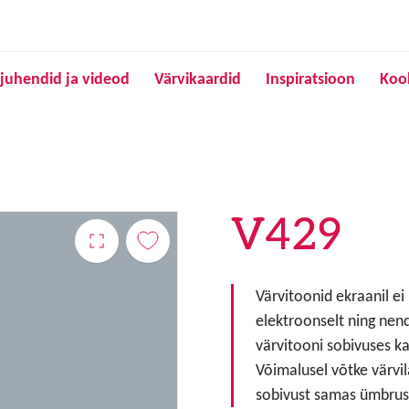
Liigu edasi põhisisu juurde
juhendid ja videod
Värvikaardid
Inspiratsioon
Koo
V429
Värvitoonid ekraanil ei
elektroonselt ning nen
värvitooni sobivuses ka
Võimalusel võtke värvil
sobivust samas ümbruse