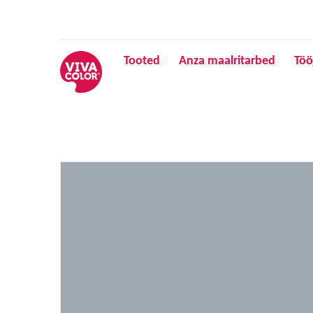
Tooted
Anza maalritarbed
Töö