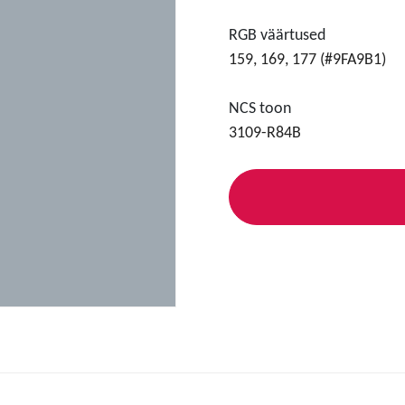
RGB väärtused
159, 169, 177 (#9FA9B1)
NCS toon
3109-R84B