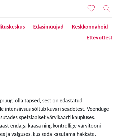
lituskeskus
Edasimüüjad
Keskkonnahoid
Ettevõttest
 pruugi olla täpsed, sest on edastatud
de intensiivsus sõltub kuvari seadetest. Veenduge
sutades spetsiaalset värvikaarti kaupluses.
aast endaga kaasa ning kontrollige värvitooni
s ja valguses, kus seda kasutama hakkate.