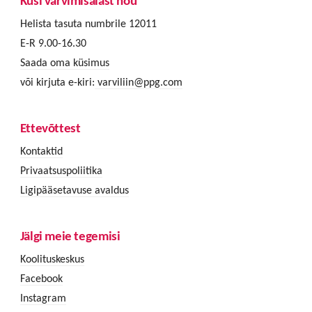
Küsi värvimisalast nõu
Helista tasuta numbrile 12011
E-R 9.00-16.30
Saada oma küsimus
või kirjuta e-kiri:
varviliin@ppg.com
Ettevõttest
Kontaktid
Privaatsuspoliitika
Ligipääsetavuse avaldus
Jälgi meie tegemisi
Koolituskeskus
Facebook
Instagram