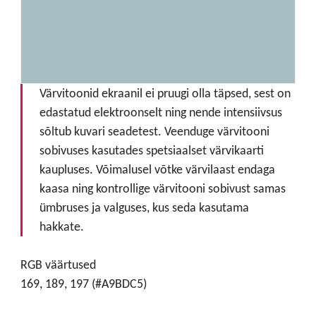
Värvitoonid ekraanil ei pruugi olla täpsed, sest on
edastatud elektroonselt ning nende intensiivsus
sõltub kuvari seadetest. Veenduge värvitooni
sobivuses kasutades spetsiaalset värvikaarti
kaupluses. Võimalusel võtke värvilaast endaga
kaasa ning kontrollige värvitooni sobivust samas
ümbruses ja valguses, kus seda kasutama
hakkate.
RGB väärtused
169, 189, 197 (#A9BDC5)