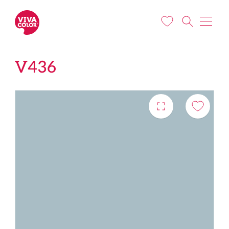
Liigu edasi põhisisu juurde
V436