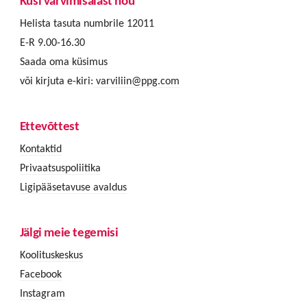
Küsi värvimisalast nõu
Helista tasuta numbrile 12011
E-R 9.00-16.30
Saada oma küsimus
või kirjuta e-kiri:
varviliin@ppg.com
Ettevõttest
Kontaktid
Privaatsuspoliitika
Ligipääsetavuse avaldus
Jälgi meie tegemisi
Koolituskeskus
Facebook
Instagram