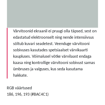
Värvitoonid ekraanil ei pruugi olla täpsed, sest on
edastatud elektroonselt ning nende intensiivsus
sõltub kuvari seadetest. Veenduge värvitooni
sobivuses kasutades spetsiaalset värvikaarti
kaupluses. Võimalusel võtke värvilaast endaga
kaasa ning kontrollige värvitooni sobivust samas
ümbruses ja valguses, kus seda kasutama
hakkate.
RGB väärtused
186, 196, 193 (#BAC4C1)