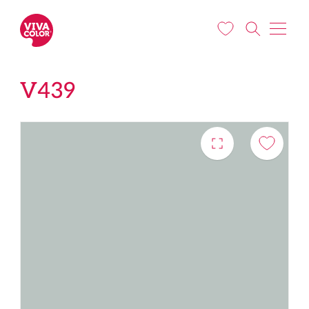
Liigu edasi põhisisu juurde
V439